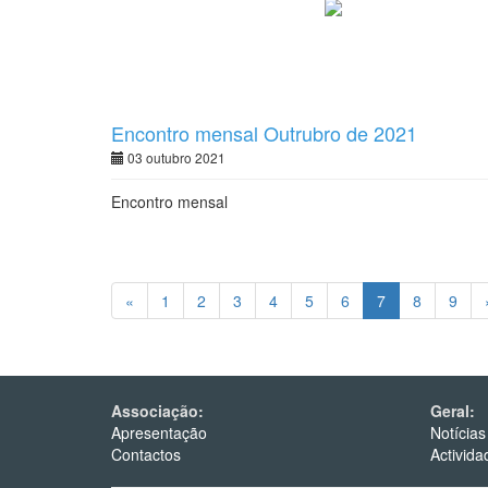
Encontro mensal Outrubro de 2021
03 outubro 2021
Encontro mensal
«
1
2
3
4
5
6
7
8
9
Associação:
Geral:
Apresentação
Notícias
Contactos
Activida